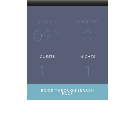
CHECK-IN
CHECK-OUT
09
10
Ago
Ago
GUESTS
NIGHTS
1
1
BOOK THROUGH SEARCH
PAGE