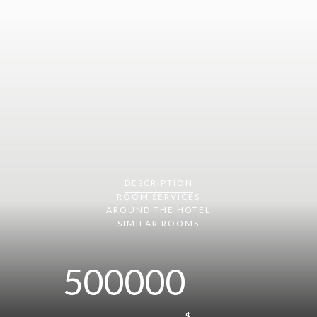
DESCRIPTION
ROOM
SERVICES
AROUND THE HOTEL
SIMILAR ROOMS
500000
$