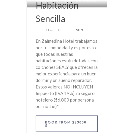
HOTEL CARTAGENA DE INDIAS
Habitación
Sencilla
1 GUESTS
50 ft
En Zalmedina Hotel trabajamos
por tu comodidad y es por esto
que todas nuestras
habitaciones están dotadas con
colchones SEALY que ofrecen la
mejor experiencia para un buen
dormir y un sueño reparador.
Estos valores NO INCLUYEN
Impuesto (IVA 19%), ni seguro
hotelero ($6.800 por persona
por noche)*
BOOK
FROM 223000
$