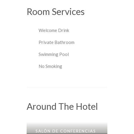
Room
Services
Welcome Drink
Private Bathroom
Swimming Pool
No Smoking
Around The Hotel
SALÓN DE CONFERENCIAS
SALÓN DE CONFERENCIAS
SALÓN DE CONFERENCIAS