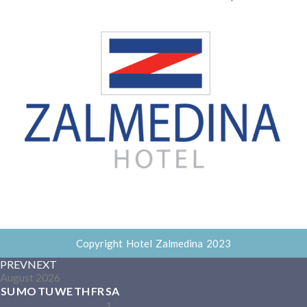
Copyright Hotel Zalmedina 2023
PREV
NEXT
August
2026
SU
MO
TU
WE
TH
FR
SA
1