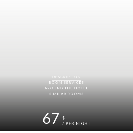
DESCRIPTION
ROOM
SERVICES
AROUND THE HOTEL
SIMILAR ROOMS
67
$
/ PER NIGHT