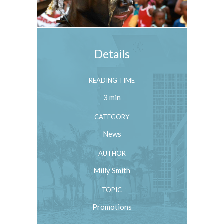
Details
READING TIME
3 min
CATEGORY
News
AUTHOR
Milly Smith
TOPIC
Promotions