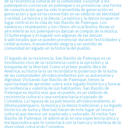
de la resistencia cultural de la comunidad. Escuchar a los
palenqueros conversar en palenquero es presenciar una forma
de comunicación que ha sido transmitida de generación en
generación y que se ha convertido en un símbolo de identidad
y unidad. La música y la danza: La música y la danza ocupan un
lugar central en la vida de San Basilio de Palenque. Los
tambores retumbantes y los ritmos afrocaribeños llenan el
aire mientras los palenqueros danzan al compás de la música.
El bullerengue y el mapalé son algunas de las danzas
tradicionales que se pueden presenciar durante festividades y
celebraciones, transmitiendo alegría y un sentido de
comunidad arraigado en la historia del pueblo.
El legado de la resistencia: San Basilio de Palenque es un
testimonio vivo de la resistencia contra la opresión y la
búsqueda de la libertad. Como el primer pueblo libre de
América, su historia es un recordatorio poderoso de la lucha
de las comunidades afrodescendientes por su autonomía y
dignidad. Visitando San Basilio de Palenque, tienes la
oportunidad de aprender sobre este legado histórico y honrar
la resiliencia y valentía de sus habitantes. San Basilio de
Palenque es mucho más que un pueblo, es un símbolo de
resistencia cultural y una ventana hacia el pasado de
Colombia. La riqueza de su patrimonio afrodescendiente, el
idioma palenquero, la música y la danza tradicional, y su legado
histórico de lucha y libertad, hacen de este lugar un tesoro
cultural que merece ser explorado y valorado. Al visitar San
Basilio de Palenque, te adentrarás en una experiencia única y
enriquecedora que te conectará con la fuerza y la belleza de la
diversidad cultural de Colombia.